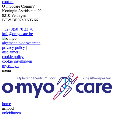
contact
O-myocare CommV
Koningin Astridstraat 29
8210 Veldegem
BTW BE0740.695.661
+32 (0)50 78 23 70
info@omyocare.be
alg
emene
.
voorwaarden
|
privacy policy
|
disclaimer
|
cookie policy
|
cookie inst
ellingen
my o-myo
menu
home
aanbod
opleidingen