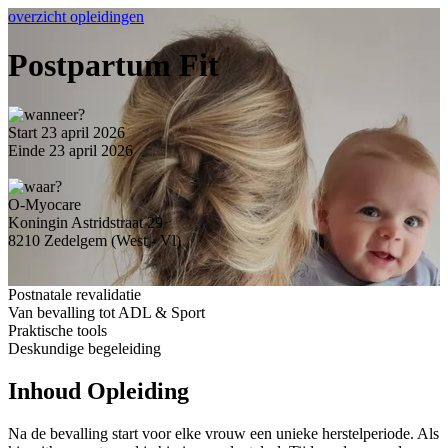
overzicht opleidingen
Postpartum Fit
Start 23 april 2026
Einde 23 april 2026
O-Myocare
Koningin Astridstraat 29
8210 Zedelgem (West - Vl)
Postnatale revalidatie
Van bevalling tot ADL & Sport
Praktische tools
Deskundige begeleiding
Inhoud Opleiding
Na de bevalling start voor elke vrouw een unieke herstelperiode. Als