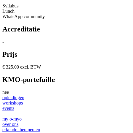
Syllabus
Lunch
WhatsApp community
Accreditatie
-
Prijs
€ 325,00 excl. BTW
KMO-portefuille
nee
opleidingen
workshops
events
my o-myo
over ons
erkende therapeuten