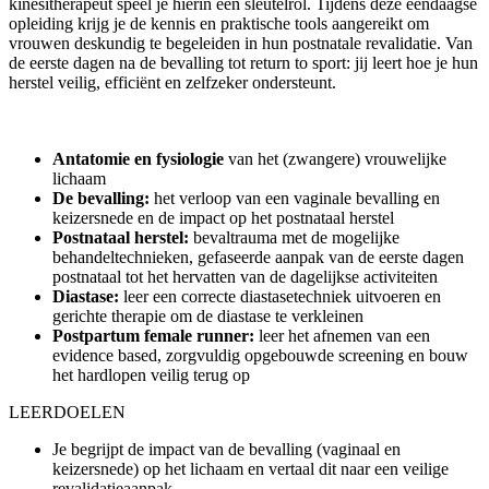
kinesitherapeut speel je hierin een sleutelrol. Tijdens deze eendaagse
opleiding krijg je de kennis en praktische tools aangereikt om
vrouwen deskundig te begeleiden in hun postnatale revalidatie. Van
de eerste dagen na de bevalling tot return to sport: jij leert hoe je hun
herstel veilig, efficiënt en zelfzeker ondersteunt.
Antatomie en fysiologie
van het (zwangere) vrouwelijke
lichaam
De bevalling:
het verloop van een vaginale bevalling en
keizersnede en de impact op het postnataal herstel
Postnataal herstel:
bevaltrauma met de mogelijke
behandeltechnieken, gefaseerde aanpak van de eerste dagen
postnataal tot het hervatten van de dagelijkse activiteiten
Diastase:
leer een correcte diastasetechniek uitvoeren en
gerichte therapie om de diastase te verkleinen
Postpartum female runner:
leer het afnemen van een
evidence based, zorgvuldig opgebouwde screening en bouw
het hardlopen veilig terug op
LEERDOELEN
Je begrijpt de impact van de bevalling (vaginaal en
keizersnede) op het lichaam en vertaal dit naar een veilige
revalidatieaanpak.